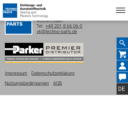
TECHNO-PARTS GmbH
Alte Bottroper Straße 81
45356 Essen
Tel:
+49 201 8 66 06-0
vk@techno-parts.de
Navig
Impressum
Datenschutzerklärung
übers
Nutzungsbedingungen
AGB
DE