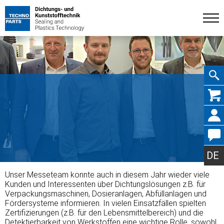
Navig
übers
DE
Unser Messeteam konnte auch in diesem Jahr wieder viele
Kunden und Interessenten über Dichtungslösungen z.B. für
Verpackungsmaschinen, Dosieranlagen, Abfüllanlagen und
Fördersysteme informieren. In vielen Einsatzfällen spielten
Zertifizierungen (z.B. für den Lebensmittelbereich) und die
Detektierbarkeit von Werkstoffen eine wichtige Rolle, sowohl