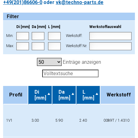
+49(201)86606-0
oder
vk@techno-parts.de
Filter
Di [mm]
Da [mm]
L [mm]
Werkstoffauswahl
Min:
Werkstoff:
Max:
Werkstoff Nr.
Einträge anzeigen
Di
Da
L
Profil
Werkstoff
[mm]
[mm]
[mm]
Profil
Di
Da
L
Werkstoff
[mm]
[mm]
[mm]
1V1
3.00
5.90
2.40
0089T / 1.4310