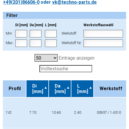
+49(201)86606-0
oder
vk@techno-parts.de
Filter
Di [mm]
Da [mm]
L [mm]
Werkstoffauswahl
Min:
Werkstoff:
Max:
Werkstoff Nr.
Einträge anzeigen
Di
Da
L
Profil
Werkstoff
[mm]
[mm]
[mm]
Profil
Di
Da
L
Werkstoff
[mm]
[mm]
[mm]
1V2
7.70
10.60
2.40
0093T / 1.4310