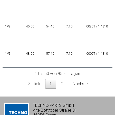
1V2
45.00
54.40
7.10
0025T / 1.4310
1V2
48.00
57.40
7.10
0005T / 1.4310
1 bis 50 von 95 Einträgen
Zurück
1
2
Nächste
TECHNO-PARTS GmbH
Alte Bottroper Straße 81