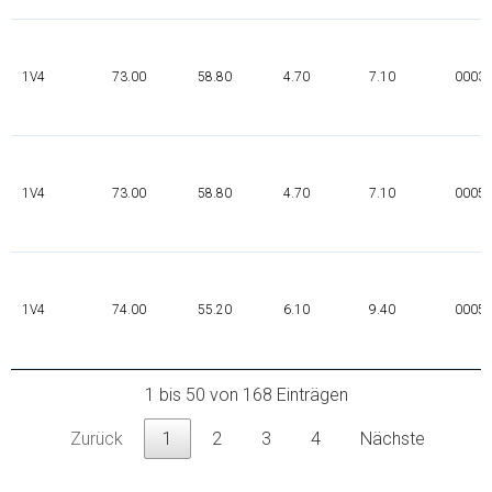
1V4
73.00
58.80
4.70
7.10
0003M
1V4
73.00
58.80
4.70
7.10
0005T
1V4
74.00
55.20
6.10
9.40
0005T
1 bis 50 von 168 Einträgen
Zurück
1
2
3
4
Nächste