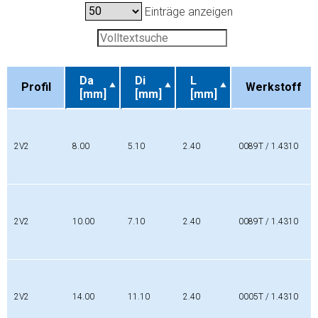
Einträge anzeigen
Da
Di
L
Profil
Werkstoff
[mm]
[mm]
[mm]
Profil
Da
Di
L
Werkstoff
[mm]
[mm]
[mm]
2V2
8.00
5.10
2.40
0089T / 1.4310
2V2
10.00
7.10
2.40
0089T / 1.4310
2V2
14.00
11.10
2.40
0005T / 1.4310