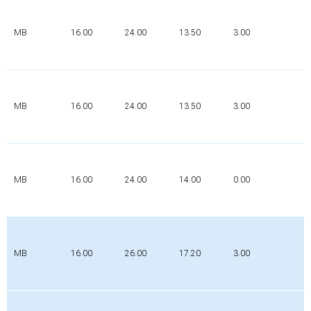
P
MB
16.00
24.00
13.50
3.00
0
MB
16.00
24.00
13.50
3.00
P
P
MB
16.00
24.00
14.00
0.00
0
MB
16.00
26.00
17.20
3.00
P