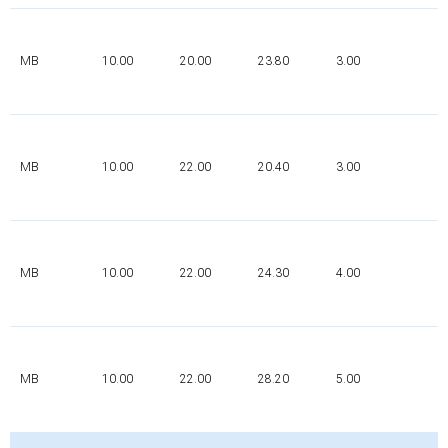
P
MB
10.00
20.00
23.80
3.00
0
MB
10.00
22.00
20.40
3.00
P
MB
10.00
22.00
24.30
4.00
P
MB
10.00
22.00
28.20
5.00
P