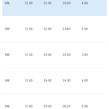
MB
12.00
22.00
20.50
4.00
P
MB
12.00
22.00
23.80
5.00
P
MB
12.00
24.00
20.40
3.00
P
MB
12.00
24.00
24.30
4.00
P
MB
12.00
24.00
28.20
5.00
P