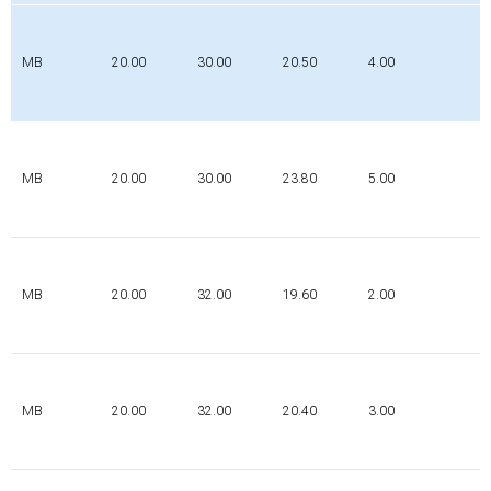
MB
20.00
30.00
20.50
4.00
P
MB
20.00
30.00
23.80
5.00
P
P
MB
20.00
32.00
19.60
2.00
0
MB
20.00
32.00
20.40
3.00
P