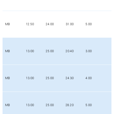
P
MB
12.50
24.00
31.00
5.00
0
MB
13.00
25.00
20.40
3.00
P
MB
13.00
25.00
24.30
4.00
P
MB
13.00
25.00
28.20
5.00
P