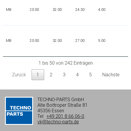
MB
20.00
32.00
24.30
4.00
P
P
MB
20.00
32.00
27.00
5.00
0
1 bis 50 von 242 Einträgen
Zurück
1
2
3
4
5
Nächste
TECHNO-PARTS GmbH
Alte Bottroper Straße 81
45356 Essen
Tel:
+49 201 8 66 06-0
vk@techno-parts.de