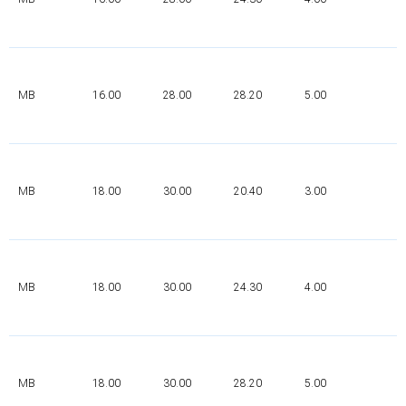
MB
16.00
28.00
28.20
5.00
P
MB
18.00
30.00
20.40
3.00
P
MB
18.00
30.00
24.30
4.00
P
MB
18.00
30.00
28.20
5.00
P