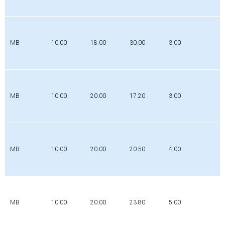
P
MB
10.00
18.00
30.00
3.00
0
MB
10.00
20.00
17.20
3.00
P
MB
10.00
20.00
20.50
4.00
P
MB
10.00
20.00
23.80
5.00
P