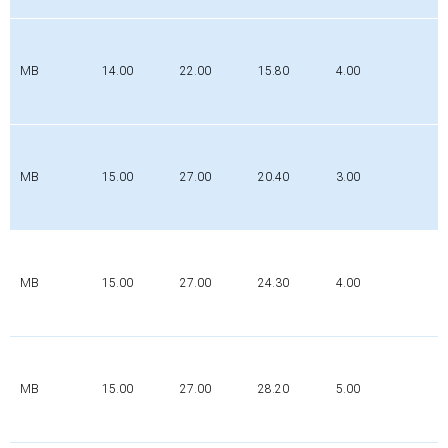
P
MB
14.00
22.00
15.80
4.00
0
MB
15.00
27.00
20.40
3.00
P
MB
15.00
27.00
24.30
4.00
P
MB
15.00
27.00
28.20
5.00
P