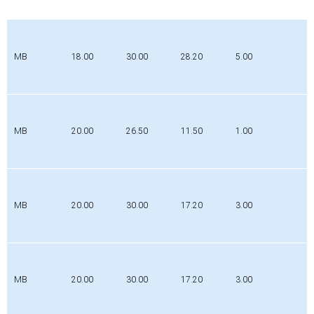
P
MB
18.00
30.00
28.20
5.00
0
P
MB
20.00
26.50
11.50
1.00
0
P
MB
20.00
30.00
17.20
3.00
0
MB
20.00
30.00
17.20
3.00
P