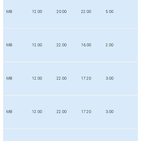
P
MB
12.00
20.00
22.00
5.00
0
P
MB
12.00
22.00
16.00
2.00
0
MB
12.00
22.00
17.20
3.00
P
P
MB
12.00
22.00
17.20
3.00
0