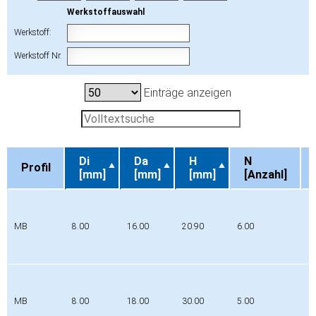
Werkstoffauswahl
Werkstoff:
Werkstoff Nr.
Einträge anzeigen
Di
Da
H
N
Profil
[mm]
[mm]
[mm]
[Anzahl]
Profil
Di
Da
H
N
[mm]
[mm]
[mm]
[Anzahl]
MB
8.00
16.00
20.90
6.00
P
MB
8.00
18.00
30.00
5.00
P