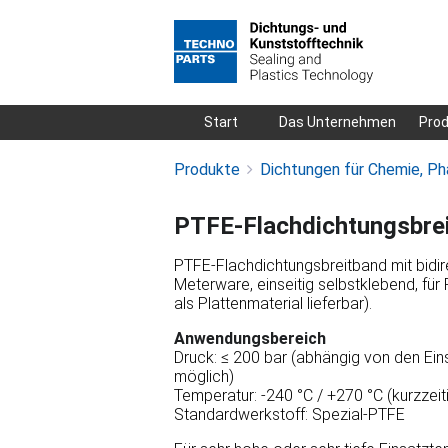
Navigation
Start
Das Unternehmen
Pro
überspringen
Produkte
Dichtungen für Chemie, Ph
PTFE-Flachdichtungsbre
PTFE-Flachdichtungsbreitband mit bidire
Meterware, einseitig selbstklebend, fü
als Plattenmaterial lieferbar).
Anwendungsbereich
Druck: ≤ 200 bar (abhängig von den Ei
möglich)
Temperatur: -240 °C / +270 °C (kurzzeit
Standardwerkstoff: Spezial-PTFE