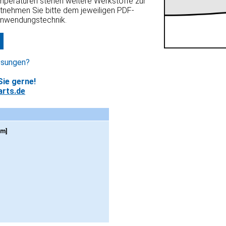
emperaturen stehen weitere Werkstoffe zur
ntnehmen Sie bitte dem jeweiligen PDF-
Anwendungstechnik.
ssungen?
ie gerne!
rts.de
mm]