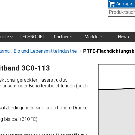
Anfrage
Navigation
dukte
TECHNO-JET
Partner
Märkte
News
überspringen
arma-, Bio und Lebensmittelindustrie
PTFE-Flachdichtungsb
itband 3C0-113
ktional gereckter Faserstruktur,
r Flansch- oder Behälterabdichtungen (auch
nsatzbedingungen sind auch höhere Drücke
ig bis ca. +310 °C)