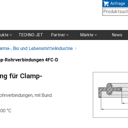
Anfrage
Navigation
dukte
TECHNO-JET
Partner
Märkte
News
überspringen
arma-, Bio und Lebensmittelindustrie
mp-Rohrverbindungen 4FC-D
ng für Clamp-
hrverbindungen, mit Bund.
100 °C