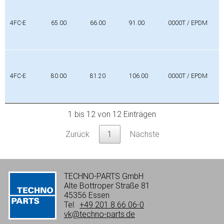
4FC-E
65.00
66.00
91.00
0000T / EPDM
4FC-E
80.00
81.20
106.00
0000T / EPDM
1 bis 12 von 12 Einträgen
Zurück
1
Nächste
TECHNO-PARTS GmbH
Alte Bottroper Straße 81
45356 Essen
Tel:
+49 201 8 66 06-0
vk@techno-parts.de