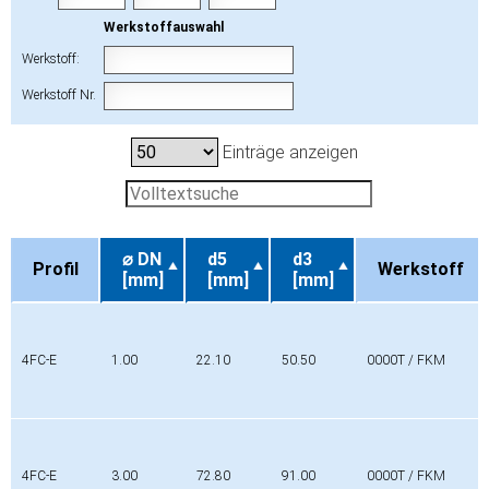
Werkstoffauswahl
Werkstoff:
Werkstoff Nr.
Einträge anzeigen
⌀ DN
d5
d3
Profil
Werkstoff
[mm]
[mm]
[mm]
Profil
⌀ DN
d5
d3
Werkstoff
[mm]
[mm]
[mm]
4FC-E
1.00
22.10
50.50
0000T / FKM
4FC-E
3.00
72.80
91.00
0000T / FKM