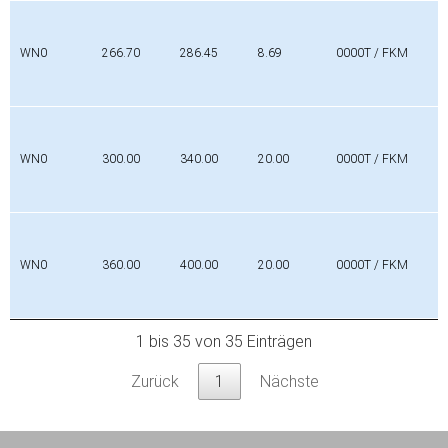
WN0
266.70
286.45
8.69
0000T / FKM
WN0
300.00
340.00
20.00
0000T / FKM
WN0
360.00
400.00
20.00
0000T / FKM
1 bis 35 von 35 Einträgen
Zurück
1
Nächste