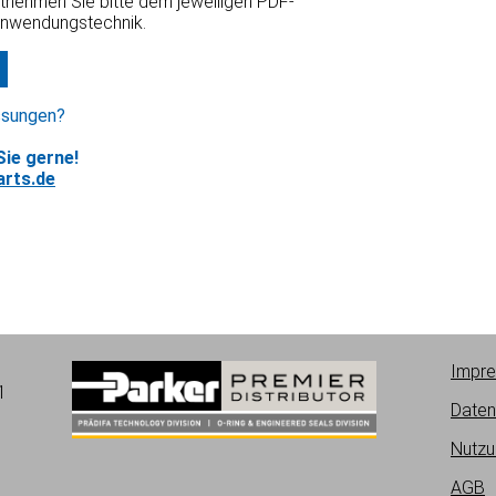
ntnehmen Sie bitte dem jeweiligen PDF-
Anwendungstechnik.
ssungen?
ie gerne!
rts.de
Impr
1
Daten
Nutzu
AGB