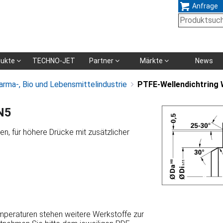
Anfrage
Navigation
dukte
TECHNO-JET
Partner
Märkte
News
überspringen
arma-, Bio und Lebensmittelindustrie
PTFE-Wellendichtring
N5
en, für höhere Drücke mit zusätzlicher
emperaturen stehen weitere Werkstoffe zur