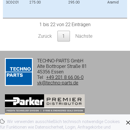
3C0-201
275.00
295.00
Aramid
1 bis 22 von 22 Einträgen
Zurück
1
Nächste
TECHNO-PARTS GmbH
Alte Bottroper Straße 81
45356 Essen
Tel:
+49 201 8 66 06-0
vk@techno-parts.de
Wir verwenden ausschließlich technisch notwendige Cookies
Impressum
Datenschutzerklärung
für Funktionen wie Datensicherheit, Login, Anfragekörbe und