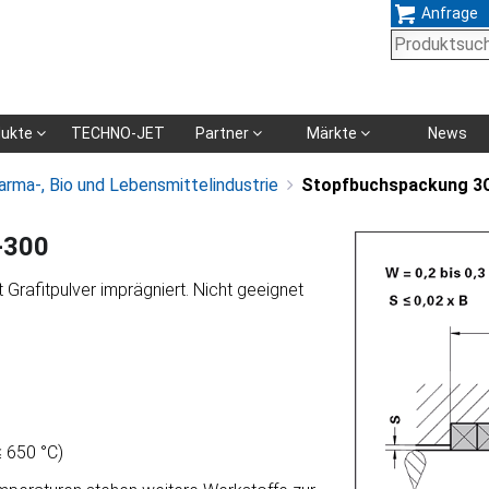
Anfrage
Navigation
dukte
TECHNO-JET
Partner
Märkte
News
überspringen
arma-, Bio und Lebensmittelindustrie
Stopfbuchspackung 3
-300
Grafitpulver imprägniert. Nicht geeignet
.
≤ 650 °C)