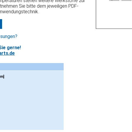
emperaturen stehen weitere Werkstoffe zur
ntnehmen Sie bitte dem jeweiligen PDF-
Anwendungstechnik.
ssungen?
ie gerne!
rts.de
mm]