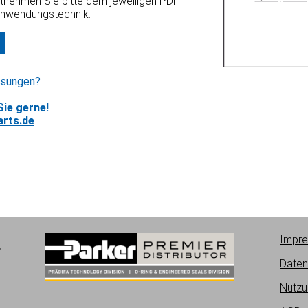
ntnehmen Sie bitte dem jeweiligen PDF-
Anwendungstechnik.
ssungen?
ie gerne!
rts.de
Impr
1
Daten
Nutzu