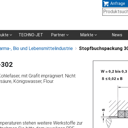
Anfrage
Navigation
dukte
TECHNO-JET
Partner
Märkte
News
überspringen
arma-, Bio und Lebensmittelindustrie
Stopfbuchspackung 3
-302
lefaser, mit Grafit imprägniert. Nicht
säure, Königswasser, Flour.
emperaturen stehen weitere Werkstoffe zur