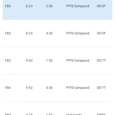
FB3
8.20
2.00
PTFE-Compound
0010T
FB3
8.20
4.00
PTFE-Compound
0010T
FB3
9.50
1.50
PTFE-Compound
0017T
FB3
9.50
4.00
PTFE-Compound
0017T
FB3
9.70
2.50
Hartgewebe
0058K