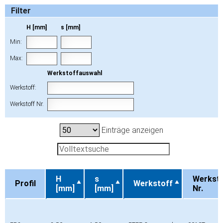
Filter
H [mm]
s [mm]
Min:
Max:
Werkstoffauswahl
Werkstoff:
Werkstoff Nr.
Einträge anzeigen
H
s
Werkst.
Profil
Werkstoff
[mm]
[mm]
Nr.
Profil
H
s
Werkstoff
Werkst.
[mm]
[mm]
Nr.