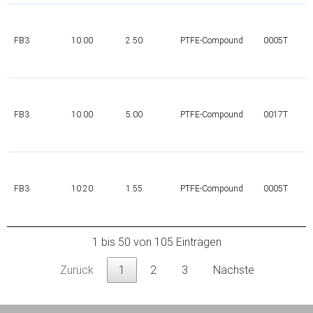
FB3
10.00
2.50
PTFE-Compound
0005T
FB3
10.00
5.00
PTFE-Compound
0017T
FB3
10.20
1.55
PTFE-Compound
0005T
1 bis 50 von 105 Einträgen
Zurück
1
2
3
Nächste