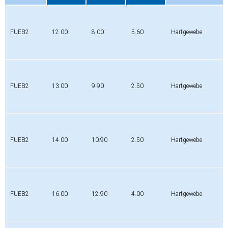
Profil
Da
Di
H
Werkstoff
[mm]
[mm]
[mm]
FUEB2
12.00
8.00
5.60
Hartgewebe
FUEB2
13.00
9.90
2.50
Hartgewebe
FUEB2
14.00
10.90
2.50
Hartgewebe
FUEB2
16.00
12.90
4.00
Hartgewebe