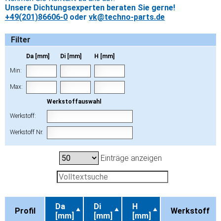
Unsere Dichtungsexperten beraten Sie gerne!
+49(201)86606-0
oder
vk@techno-parts.de
Filter
Da [mm]
Di [mm]
H [mm]
Min:
Max:
Werkstoffauswahl
Werkstoff:
Werkstoff Nr.
Einträge anzeigen
Da
Di
H
Profil
Werkstoff
[mm]
[mm]
[mm]