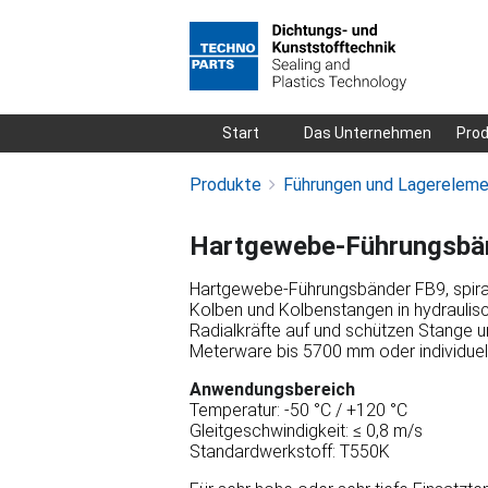
Navigation
Start
Das Unternehmen
Pro
überspringen
Produkte
Führungen und Lagerelem
Hartgewebe-Führungsbä
Hartgewebe-Führungsbänder FB9, spirali
Kolben und Kolbenstangen in hydrauli
Radialkräfte auf und schützen Stange un
Meterware bis 5700 mm oder individuell
Anwendungsbereich
Temperatur: -50 °C / +120 °C
Gleitgeschwindigkeit: ≤ 0,8 m/s
Standardwerkstoff: T550K