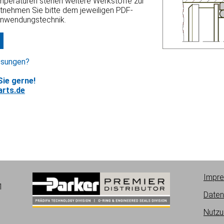
emperaturen stehen weitere Werkstoffe zur
ntnehmen Sie bitte dem jeweiligen PDF-
Anwendungstechnik.
ssungen?
ie gerne!
rts.de
Impr
1
Daten
Nutzu