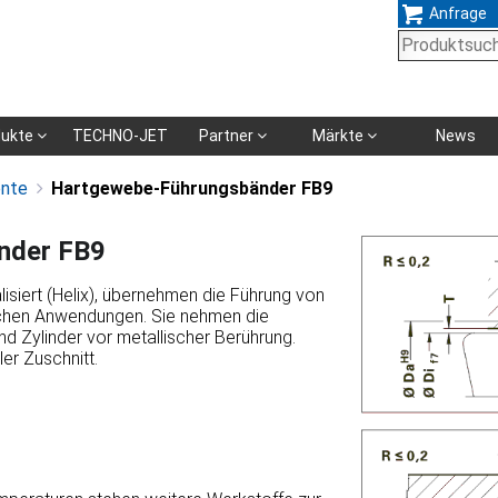
Anfrage
Navigation
dukte
TECHNO-JET
Partner
Märkte
News
überspringen
ente
Hartgewebe-Führungsbänder FB9
nder FB9
siert (Helix), übernehmen die Führung von
schen Anwendungen. Sie nehmen die
d Zylinder vor metallischer Berührung.
er Zuschnitt.