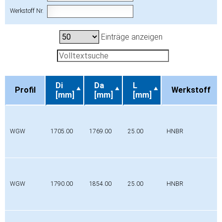
Werkstoff Nr.
Einträge anzeigen
Di
Da
L
Profil
Werkstoff
[mm]
[mm]
[mm]
Profil
Di
Da
L
Werkstoff
[mm]
[mm]
[mm]
WGW
1705.00
1769.00
25.00
HNBR
WGW
1790.00
1854.00
25.00
HNBR