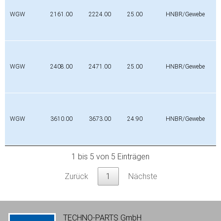
WGW
2161.00
2224.00
25.00
HNBR/Gewebe
WGW
2408.00
2471.00
25.00
HNBR/Gewebe
WGW
3610.00
3673.00
24.90
HNBR/Gewebe
1 bis 5 von 5 Einträgen
Zurück
1
Nächste
TECHNO-PARTS GmbH