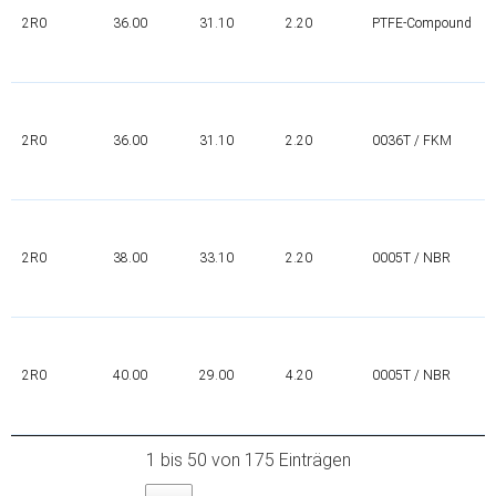
2R0
36.00
31.10
2.20
PTFE-Compound
2R0
36.00
31.10
2.20
0036T / FKM
2R0
38.00
33.10
2.20
0005T / NBR
2R0
40.00
29.00
4.20
0005T / NBR
1 bis 50 von 175 Einträgen