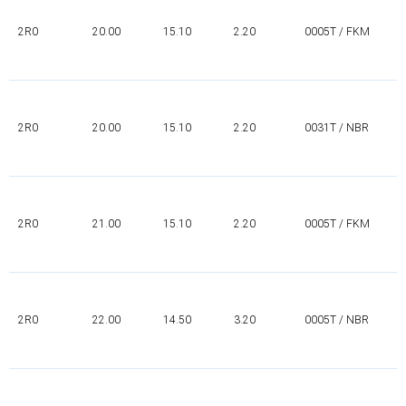
2R0
20.00
15.10
2.20
0005T / FKM
2R0
20.00
15.10
2.20
0031T / NBR
2R0
21.00
15.10
2.20
0005T / FKM
2R0
22.00
14.50
3.20
0005T / NBR