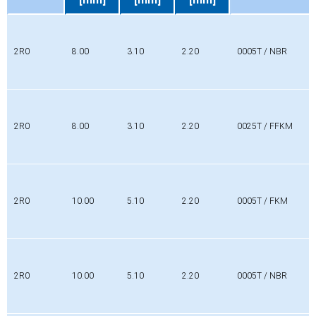
Profil
Da
Di
L
Werkstoff
[mm]
[mm]
[mm]
2R0
8.00
3.10
2.20
0005T / NBR
2R0
8.00
3.10
2.20
0025T / FFKM
2R0
10.00
5.10
2.20
0005T / FKM
2R0
10.00
5.10
2.20
0005T / NBR