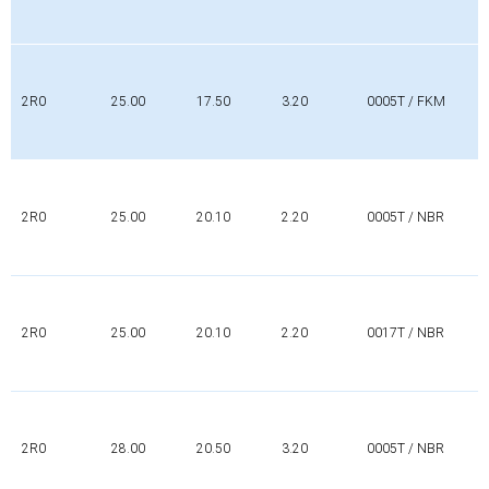
2R0
25.00
17.50
3.20
0005T / FKM
2R0
25.00
20.10
2.20
0005T / NBR
2R0
25.00
20.10
2.20
0017T / NBR
2R0
28.00
20.50
3.20
0005T / NBR