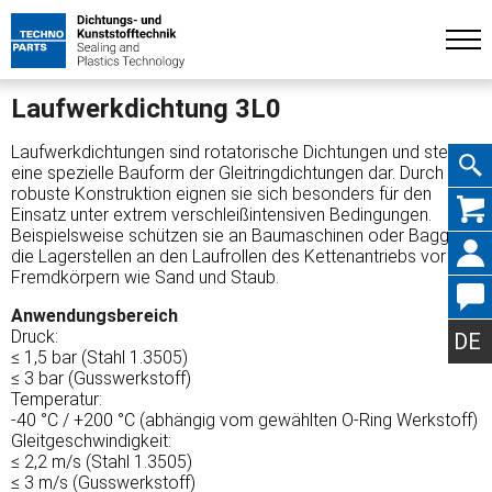
Laufwerkdichtung 3L0
Laufwerkdichtungen sind rotatorische Dichtungen und stellen
eine spezielle Bauform der Gleitringdichtungen dar. Durch ihre
robuste Konstruktion eignen sie sich besonders für den
Navig
Einsatz unter extrem verschleißintensiven Bedingungen.
Beispielsweise schützen sie an Baumaschinen oder Baggern
die Lagerstellen an den Laufrollen des Kettenantriebs vor
Fremdkörpern wie Sand und Staub.
Anwendungsbereich
übers
Druck:
DE
≤ 1,5 bar (Stahl 1.3505)
≤ 3 bar (Gusswerkstoff)
Temperatur:
-40 °C / +200 °C (abhängig vom gewählten O-Ring Werkstoff)
Gleitgeschwindigkeit:
≤ 2,2 m/s (Stahl 1.3505)
≤ 3 m/s (Gusswerkstoff)