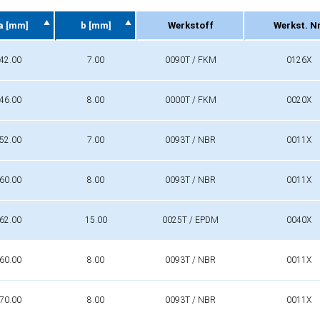
a [mm]
b [mm]
Werkstoff
Werkst. Nr
a [mm]
b [mm]
Werkstoff
Werkst. Nr
42.00
7.00
0090T / FKM
0126X
46.00
8.00
0000T / FKM
0020X
52.00
7.00
0093T / NBR
0011X
60.00
8.00
0093T / NBR
0011X
62.00
15.00
0025T / EPDM
0040X
60.00
8.00
0093T / NBR
0011X
70.00
8.00
0093T / NBR
0011X