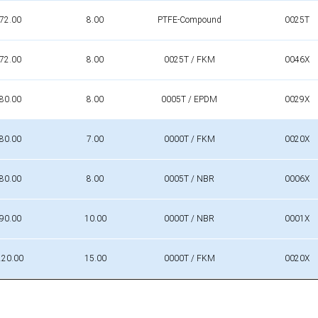
72.00
8.00
PTFE-Compound
0025T
72.00
8.00
0025T / FKM
0046X
80.00
8.00
0005T / EPDM
0029X
80.00
7.00
0000T / FKM
0020X
80.00
8.00
0005T / NBR
0006X
90.00
10.00
0000T / NBR
0001X
220.00
15.00
0000T / FKM
0020X