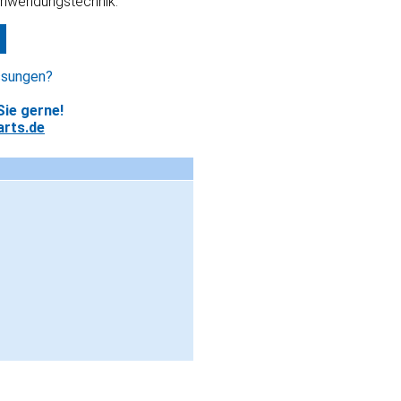
Anwendungstechnik.
ssungen?
ie gerne!
rts.de