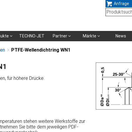
Anfrage
Navigation
dukte
TECHNO-JET
Partner
Märkte
News
überspringen
gen
PTFE-Wellendichtring WN1
N1
pen, für höhere Drücke.
emperaturen stehen weitere Werkstoffe zur
ntnehmen Sie bitte dem jeweiligen PDF-