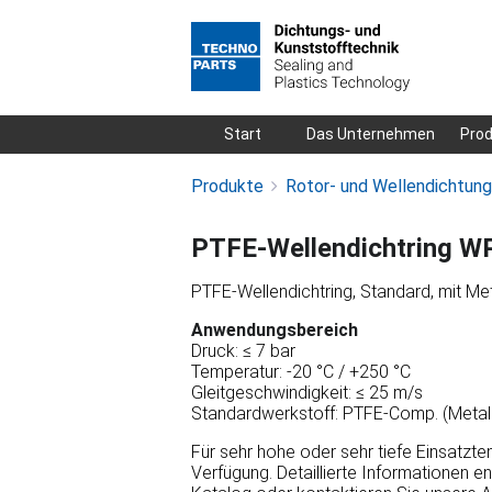
Navigation
Start
Das Unternehmen
Pro
überspringen
Produkte
Rotor- und Wellendichtun
PTFE-Wellendichtring W
PTFE-Wellendichtring, Standard, mit Met
Anwendungsbereich
Druck: ≤ 7 bar
Temperatur: -20 °C / +250 °C
Gleitgeschwindigkeit: ≤ 25 m/s
Standardwerkstoff: PTFE-Comp. (Metall
Für sehr hohe oder sehr tiefe Einsatzt
Verfügung. Detaillierte Informationen e