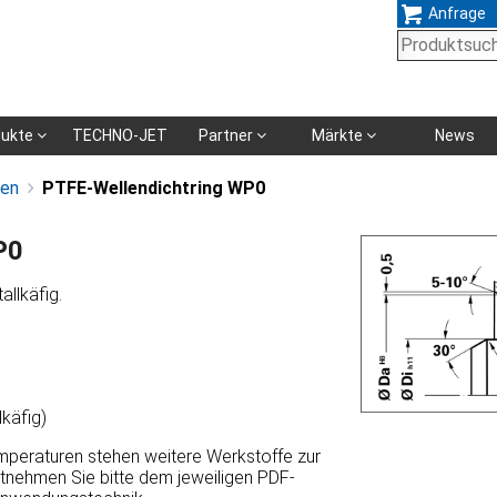
Anfrage
Navigation
dukte
TECHNO-JET
Partner
Märkte
News
überspringen
gen
PTFE-Wellendichtring WP0
P0
allkäfig.
käfig)
emperaturen stehen weitere Werkstoffe zur
ntnehmen Sie bitte dem jeweiligen PDF-