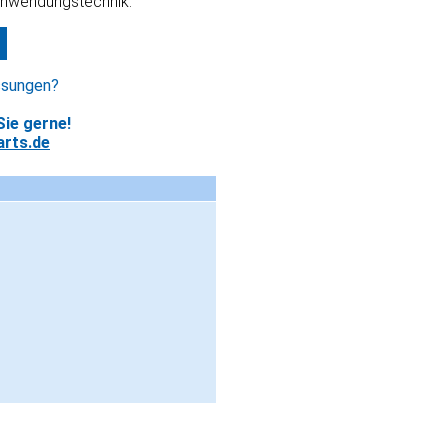
Anwendungstechnik.
ssungen?
ie gerne!
rts.de