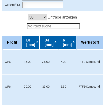
Werkstoff Nr.
Einträge anzeigen
Di
Da
b
Profil
Werkstoff
[mm]
[mm]
[mm]
Profil
Di
Da
b
Werkstoff
[mm]
[mm]
[mm]
WP6
15.00
26.00
7.00
PTFE-Compound
WP6
20.00
32.00
6.50
PTFE-Compound