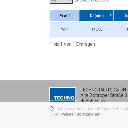
Profil
Di [mm]
D
Profil
Di [mm]
D
WP7
140.00
1 bis 1 von 1 Einträgen
TECHNO-PARTS GmbH
Alte Bottroper Straße 8
45356 Essen
Tel:
+49 201 8 66 06-0
Wir verwenden ausschließlich technisch
vk@techno-parts.de
Chat.
Weitere Informationen