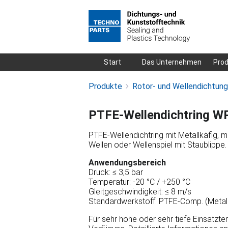
Navigation
Start
Das Unternehmen
Pro
überspringen
Produkte
Rotor- und Wellendichtun
PTFE-Wellendichtring W
PTFE-Wellendichtring mit Metallkäfig, mi
Wellen oder Wellenspiel mit Staublippe.
Anwendungsbereich
Druck: ≤ 3,5 bar
Temperatur: -20 °C / +250 °C
Gleitgeschwindigkeit: ≤ 8 m/s
Standardwerkstoff: PTFE-Comp. (Metall
Für sehr hohe oder sehr tiefe Einsatzt