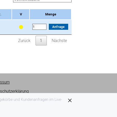
.
V
Menge
.
V
Menge
Anfrage
Zurück
1
Nächste
essum
schutzerklärung
agekörbe und Kundenanfragen im Live-
ngsbedingungen