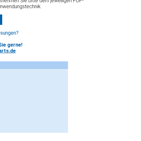
ntnehmen Sie bitte dem jeweiligen PDF-
Anwendungstechnik.
ssungen?
ie gerne!
rts.de