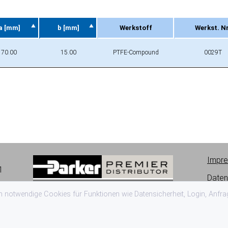
a [mm]
b [mm]
Werkstoff
Werkst. Nr
a [mm]
b [mm]
Werkstoff
Werkst. Nr
170.00
15.00
PTFE-Compound
0029T
Impr
1
Daten
 notwendige Cookies für Funktionen wie Datensicherheit, Login, Anfr
Nutzu
AGB