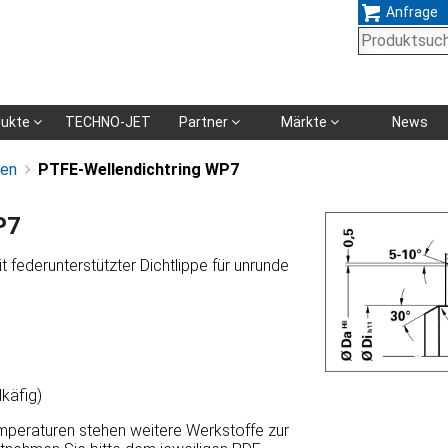
Anfrage
Navigation
dukte
TECHNO-JET
Partner
Märkte
News
überspringen
gen
PTFE-Wellendichtring WP7
P7
t federunterstützter Dichtlippe für unrunde
käfig)
emperaturen stehen weitere Werkstoffe zur