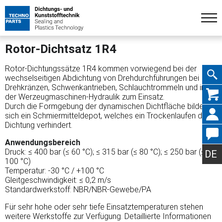
Rotor-Dichtsatz 1R4
Rotor-Dichtungssätze 1R4 kommen vorwiegend bei der
wechselseitigen Abdichtung von Drehdurchführungen bei
Drehkränzen, Schwenkantrieben, Schlauchtrommeln und in
Navig
der Werzeugmaschinen-Hydraulik zum Einsatz.
Durch die Formgebung der dynamischen Dichtfläche bildet
sich ein Schmiermitteldepot, welches ein Trockenlaufen der
Dichtung verhindert.
Anwendungsbereich
übers
Druck: ≤ 400 bar (≤ 60 °C); ≤ 315 bar (≤ 80 °C); ≤ 250 bar (≤
DE
100 °C)
Temperatur: -30 °C / +100 °C
Gleitgeschwindigkeit: ≤ 0,2 m/s
Standardwerkstoff: NBR/NBR-Gewebe/PA
Für sehr hohe oder sehr tiefe Einsatztemperaturen stehen
weitere Werkstoffe zur Verfügung. Detaillierte Informationen