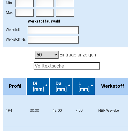
Min:
Max:
Werkstoffauswahl
Werkstoff:
Werkstoff Nr.
Einträge anzeigen
Di
Da
L
Profil
Werkstoff
[mm]
[mm]
[mm]
Profil
Di
Da
L
Werkstoff
[mm]
[mm]
[mm]
1R4
30.00
42.00
7.00
NBR/Gewebe