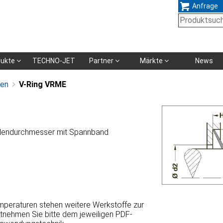
Anfrage
Navigation
dukte
TECHNO-JET
Partner
Märkte
News
überspringen
gen
V-Ring VRME
llendurchmesser mit Spannband
emperaturen stehen weitere Werkstoffe zur
ntnehmen Sie bitte dem jeweiligen PDF-