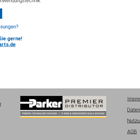
Anwendungstechnik.
ssungen?
ie gerne!
rts.de
Impr
1
Daten
Nutzu
AGB