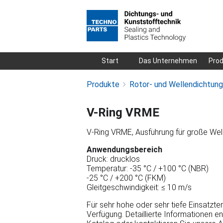
Navigation
Start
Das Unternehmen
Pro
überspringen
Produkte
Rotor- und Wellendichtun
V-Ring VRME
V-Ring VRME, Ausführung für große We
Anwendungsbereich
Druck: drucklos
Temperatur: -35 °C / +100 °C (NBR)
-25 °C / +200 °C (FKM)
Gleitgeschwindigkeit: ≤ 10 m/s
Für sehr hohe oder sehr tiefe Einsatzt
Verfügung. Detaillierte Informationen e