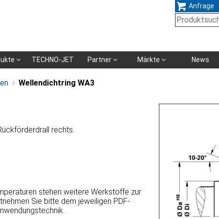
Anfrage
Navigation
dukte
TECHNO-JET
Partner
Märkte
News
überspringen
gen
Wellendichtring WA3
Rückförderdrall rechts.
emperaturen stehen weitere Werkstoffe zur
ntnehmen Sie bitte dem jeweiligen PDF-
Anwendungstechnik.