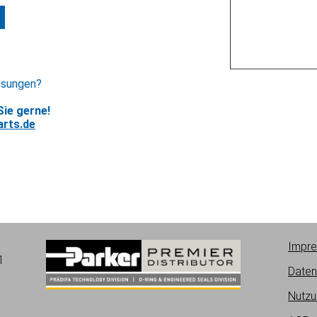
ssungen?
ie gerne!
rts.de
Impr
1
Daten
Nutzu