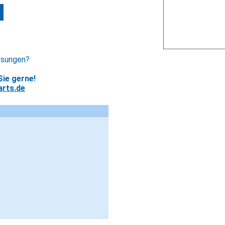
ssungen?
ie gerne!
rts.de