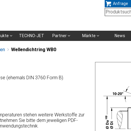
Anfrage
Navigation
dukte
TECHNO-JET
Partner
Märkte
News
überspringen
gen
Wellendichtring WB0
use (ehemals DIN 3760 Form B).
emperaturen stehen weitere Werkstoffe zur
ntnehmen Sie bitte dem jeweiligen PDF-
Anwendungstechnik.