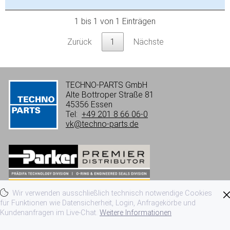
1 bis 1 von 1 Einträgen
Zurück
1
Nächste
TECHNO-PARTS GmbH
Alte Bottroper Straße 81
45356 Essen
Tel:
+49 201 8 66 06-0
vk@techno-parts.de
Wir verwenden ausschließlich technisch notwendige Cookies
Impressum
Datenschutzerklärung
für Funktionen wie Datensicherheit, Login, Anfragekörbe und
Kundenanfragen im Live-Chat.
Weitere Informationen
Nutzungsbedingungen
AGB