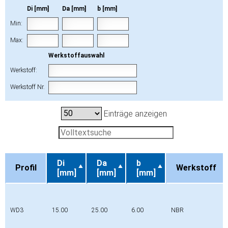
Di [mm]
Da [mm]
b [mm]
Min:
Max:
Werkstoffauswahl
Werkstoff:
Werkstoff Nr.
Einträge anzeigen
Di
Da
b
Profil
Werkstoff
[mm]
[mm]
[mm]
Profil
Di
Da
b
Werkstoff
[mm]
[mm]
[mm]
WD3
15.00
25.00
6.00
NBR