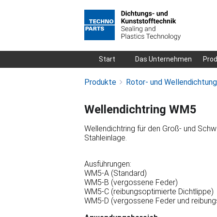
Navigation
Start
Das Unternehmen
Pro
überspringen
Produkte
Rotor- und Wellendichtun
Wellendichtring WM5
Wellendichtring für den Groß- und Schw
Stahleinlage.
Ausführungen:
WM5-A (Standard)
WM5-B (vergossene Feder)
WM5-C (reibungsoptimierte Dichtlippe)
WM5-D (vergossene Feder und reibungso