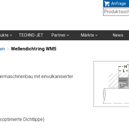
Anfrage
Navigation
dukte
TECHNO-JET
Partner
Märkte
News
überspringen
gen
Wellendichtring WM5
ermaschinenbau mit einvulkanisierter
ptimierte Dichtlippe)