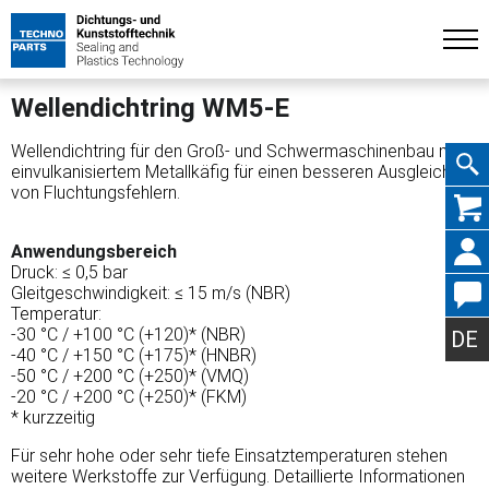
Wellendichtring WM5-E
Wellendichtring für den Groß- und Schwermaschinenbau mit
einvulkanisiertem Metallkäfig für einen besseren Ausgleich
von Fluchtungsfehlern.
Navig
Anwendungsbereich
Druck: ≤ 0,5 bar
Gleitgeschwindigkeit: ≤ 15 m/s (NBR)
Temperatur:
übers
-30 °C / +100 °C (+120)* (NBR)
DE
-40 °C / +150 °C (+175)* (HNBR)
-50 °C / +200 °C (+250)* (VMQ)
-20 °C / +200 °C (+250)* (FKM)
* kurzzeitig
Für sehr hohe oder sehr tiefe Einsatztemperaturen stehen
weitere Werkstoffe zur Verfügung. Detaillierte Informationen