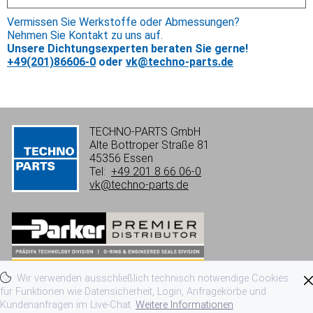
Vermissen Sie Werkstoffe oder Abmessungen?
Nehmen Sie Kontakt zu uns auf.
Unsere Dichtungsexperten beraten Sie gerne!
+49(201)86606-0
oder
vk@techno-parts.de
TECHNO-PARTS GmbH
Alte Bottroper Straße 81
45356 Essen
Tel:
+49 201 8 66 06-0
vk@techno-parts.de
Wir verwenden ausschließlich technisch notwendige Cookies
Impressum
Datenschutzerklärung
für Funktionen wie Datensicherheit, Login, Anfragekörbe und
Kundenanfragen im Live-Chat.
Weitere Informationen
Nutzungsbedingungen
AGB