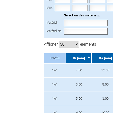
Max:
Sélection des matériaux
Matériel:
Matériel No.
Afficher
éléments
Profil
Di [mm]
Da [mm]
Profil
Di [mm]
Da [mm]
1A1
4.00
12.00
1A1
5.00
8.00
1A1
5.00
8.00
1A1
6.00
10.00