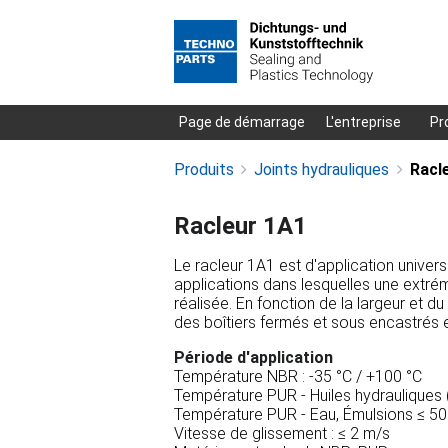
Aller
Page de démarrage
L'entreprise
Pr
au
Produits
Joints hydrauliques
Racl
contenu
Racleur 1A1
Le racleur 1A1 est d'application univers
applications dans lesquelles une extrémi
réalisée. En fonction de la largeur et d
des boîtiers fermés et sous encastrés e
Période d'application
Température NBR : -35 °C / +100 °C
Température PUR - Huiles hydrauliques (
Température PUR - Eau, Émulsions ≤ 50
Vitesse de glissement : ≤ 2 m/s