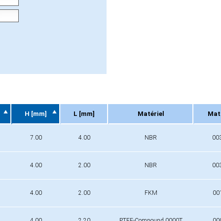
H [mm]
L [mm]
Matériel
Mat.
H [mm]
L [mm]
Matériel
Mat.
7.00
4.00
NBR
00
4.00
2.00
NBR
00
4.00
2.00
FKM
00
4.00
2.20
PTFE-Compound 0000T
00