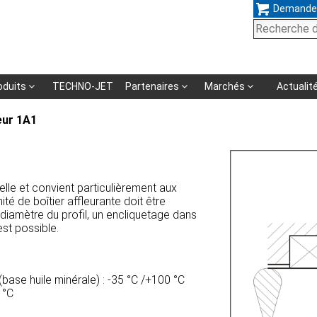
Demande
Aller
oduits
TECHNO-JET
Partenaires
Marchés
Actualit
au
eur 1A1
contenu
elle et convient particulièrement aux
té de boîtier affleurante doit être
u diamètre du profil, un encliquetage dans
st possible.
base huile minérale) : -35 °C /+100 °C
 °C