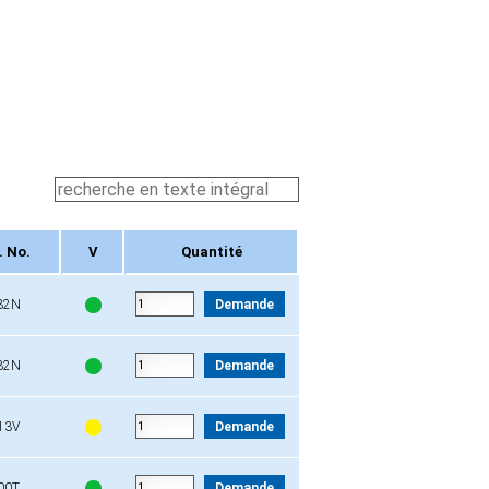
 No.
V
Quantité
 No.
V
Quantité
32N
Demande
32N
Demande
13V
Demande
00T
Demande