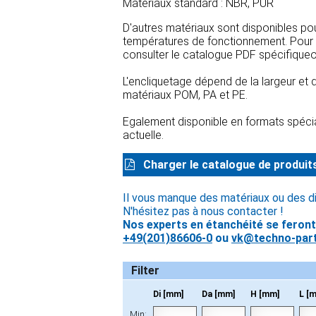
Matériaux standard : NBR, PUR
D'autres matériaux sont disponibles po
températures de fonctionnement. Pour d
consulter le catalogue PDF spécifiqueo
L'encliquetage dépend de la largeur et 
matériaux POM, PA et PE.
Egalement disponible en formats spécia
actuelle.
Charger le catalogue de produit
Il vous manque des matériaux ou des d
N'hésitez pas à nous contacter !
Nos experts en étanchéité se feront u
+49(201)86606-0
ou
vk@techno-part
Filter
Di [mm]
Da [mm]
H [mm]
L [
Min: