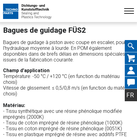
Bagues de guidage FÜS2
Bagues de guidage à piston avec coupe en escalier, pour
l'hydraulique moyenne à lourde. En POM également
disponibles dans de brefs délais en dimensions spéciales
Aller
issues de la fabrication courante.
Champ d'application
Température: -50 °C / +120 °C (en function du matériau
choisi)
Vitesse de glissement: ≤ 0,5/0,8 m/s (en function du matériau
au
choisi)
FR
Matériau:
- Tissu synthétique avec une résine phénolique modifiée
imprégnés (2000K)
conte
- Tissu de coton imprégné de résine phénolique (1000K)
- Tissu en coton imprégné de résine phénolique (0051K)
- Tissu en plastique imprégné de résine avec additifs PTFE