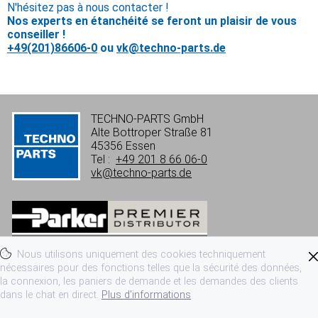
N'hésitez pas à nous contacter !
Nos experts en étanchéité se feront un plaisir de vous
conseiller !
+49(201)86606-0
ou
vk@techno-parts.de
TECHNO-PARTS GmbH
Alte Bottroper Straße 81
45356 Essen
Tel :
+49 201 8 66 06-0
vk@techno-parts.de
Nous utilisons uniquement des cookies techniquement
nécessaires pour des fonctions telles que la sécurité des données,
Mentions légales
Données personelles
la connexion, les paniers de demande et les demandes des clients
dans le chat en direct.
Plus d'informations
Conditions d´utilisation
CGV