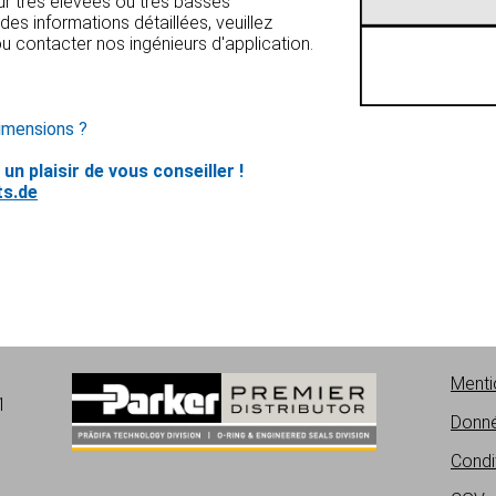
ur très élevées ou très basses
es informations détaillées, veuillez
u contacter nos ingénieurs d'application.
imensions ?
n plaisir de vous conseiller !
s.de
Menti
1
Donné
Condit