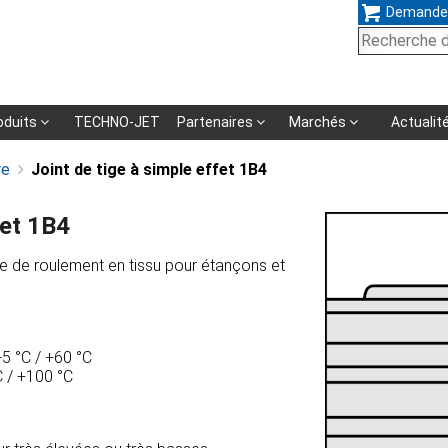
Demande
Aller
oduits
TECHNO-JET
Partenaires
Marchés
Actualit
au
re
Joint de tige à simple effet 1B4
fet 1B4
contenu
ce de roulement en tissu pour étançons et
+5 °C / +60 °C
C / +100 °C