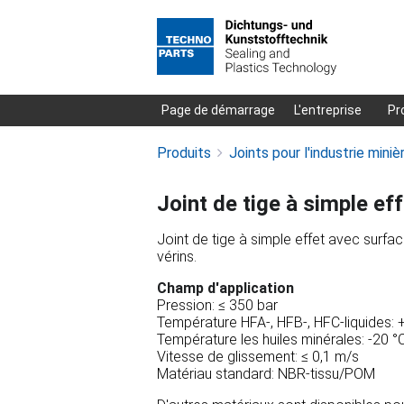
Aller
Page de démarrage
L'entreprise
Pr
au
Produits
Joints pour l'industrie miniè
contenu
Joint de tige à simple ef
Joint de tige à simple effet avec surfa
vérins.
Champ d'application
Pression: ≤ 350 bar
Température HFA-, HFB-, HFC-liquides: 
Température les huiles minérales: -20 °
Vitesse de glissement: ≤ 0,1 m/s
Matériau standard: NBR-tissu/POM