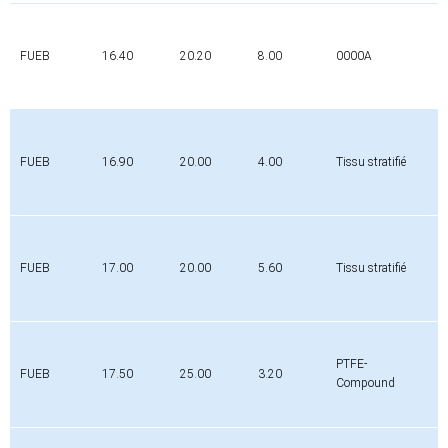
FUEB
16.40
20.20
8.00
0000A
0
FUEB
16.90
20.00
4.00
Tissu stratifié
0
FUEB
17.00
20.00
5.60
Tissu stratifié
0
PTFE-
FUEB
17.50
25.00
3.20
0
Compound