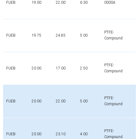
FUEB
19.00
22.00
6.30
0000A
0
PTFE-
FUEB
19.75
24.85
5.00
0
Compound
PTFE-
FUEB
20.00
17.00
2.50
0
Compound
PTFE-
FUEB
20.00
22.00
5.00
0
Compound
PTFE-
FUEB
20.00
23.10
4.00
0
Compound