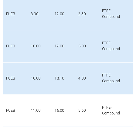
PTFE-
FUEB
8.90
12.00
2.50
0
Compound
PTFE-
FUEB
10.00
12.00
3.00
0
Compound
PTFE-
FUEB
10.00
13.10
4.00
0
Compound
PTFE-
FUEB
11.00
16.00
5.60
0
Compound