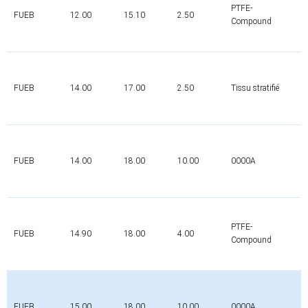
PTFE-
FUEB
12.00
15.10
2.50
0
Compound
FUEB
14.00
17.00
2.50
Tissu stratifié
0
FUEB
14.00
18.00
10.00
0000A
0
PTFE-
FUEB
14.90
18.00
4.00
0
Compound
FUEB
15.00
18.00
10.00
0000A
0