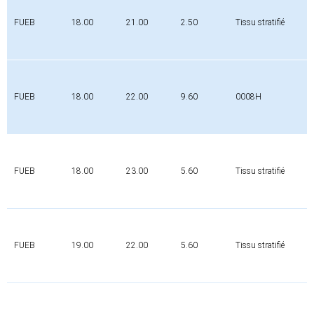
FUEB
18.00
21.00
2.50
Tissu stratifié
0
FUEB
18.00
22.00
9.60
0008H
0
FUEB
18.00
23.00
5.60
Tissu stratifié
0
FUEB
19.00
22.00
5.60
Tissu stratifié
0