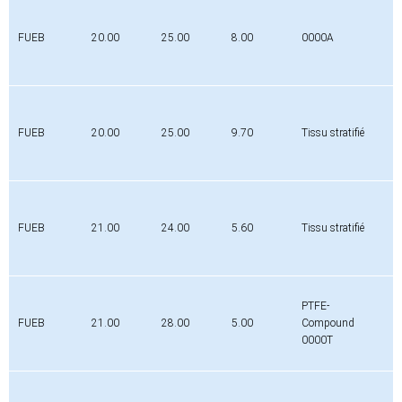
FUEB
20.00
25.00
8.00
0000A
0
FUEB
20.00
25.00
9.70
Tissu stratifié
0
FUEB
21.00
24.00
5.60
Tissu stratifié
0
PTFE-
FUEB
21.00
28.00
5.00
Compound
0
0000T