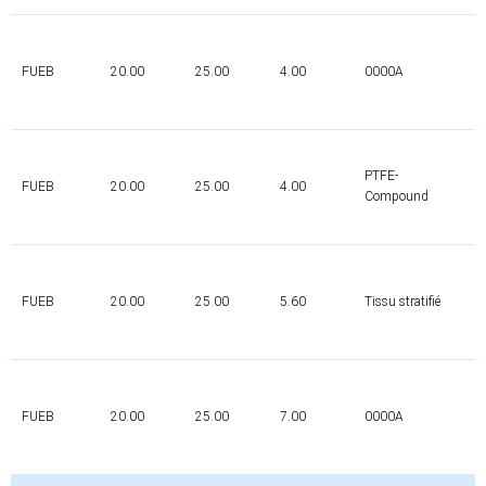
FUEB
20.00
25.00
4.00
0000A
0
PTFE-
FUEB
20.00
25.00
4.00
0
Compound
FUEB
20.00
25.00
5.60
Tissu stratifié
0
FUEB
20.00
25.00
7.00
0000A
0