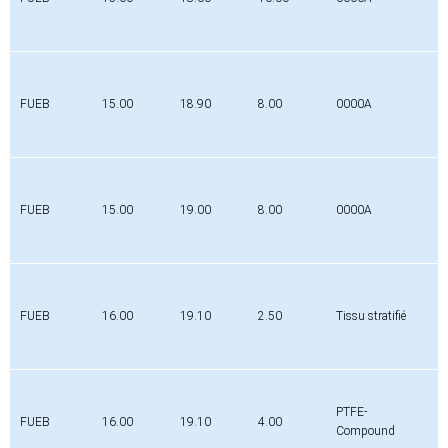
FUEB
15.00
18.90
8.00
0000A
0
FUEB
15.00
19.00
8.00
0000A
0
FUEB
16.00
19.10
2.50
Tissu stratifié
0
PTFE-
FUEB
16.00
19.10
4.00
0
Compound