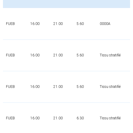
FUEB
16.00
21.00
5.60
0000A
0
FUEB
16.00
21.00
5.60
Tissu stratifié
0
FUEB
16.00
21.00
5.60
Tissu stratifié
0
FUEB
16.00
21.00
6.30
Tissu stratifié
0