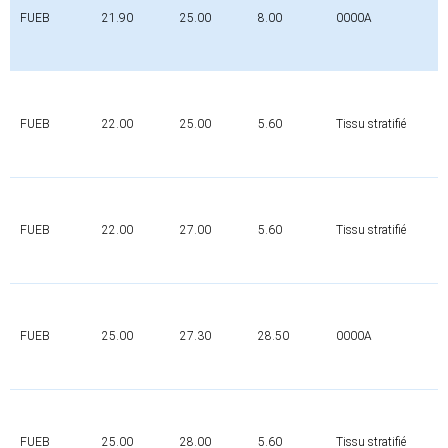
FUEB
21.90
25.00
8.00
0000A
0
FUEB
22.00
25.00
5.60
Tissu stratifié
0
FUEB
22.00
27.00
5.60
Tissu stratifié
0
FUEB
25.00
27.30
28.50
0000A
0
FUEB
25.00
28.00
5.60
Tissu stratifié
0