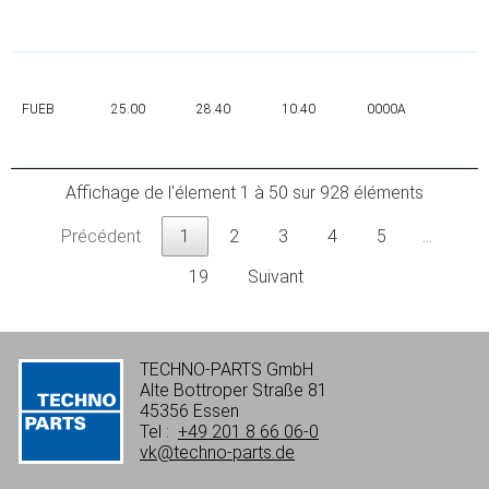
FUEB
25.00
28.40
10.40
0000A
0
Affichage de l'élement 1 à 50 sur 928 éléments
Précédent
1
2
3
4
5
…
19
Suivant
TECHNO-PARTS GmbH
Alte Bottroper Straße 81
45356 Essen
Tel :
+49 201 8 66 06-0
vk@techno-parts.de