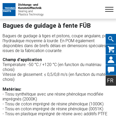
Bagues de guidage à fente FÜB
Bagues de guidage à tiges et pistons, coupe angulaire, pour
l'hydraulique moyenne à lourde. En POM également
disponibles dans de brefs délais en dimensions spéciales
Aller
issues de la fabrication courante.
Champ d'application
Température: -50 °C / +120 °C (en function du matériau
choisi)
Vitesse de glissement: ≤ 0,5/0,8 m/s (en function du matériau
au
choisi)
FR
Matériau:
- Tissu synthétique avec une résine phénolique modifiée
imprégnés (2000K)
conte
- Tissu de coton imprégné de résine phénolique (1000K)
- Tissu en coton imprégné de résine phénolique (0051K)
- Tissu en plastique imprégné de résine avec additifs PTFE