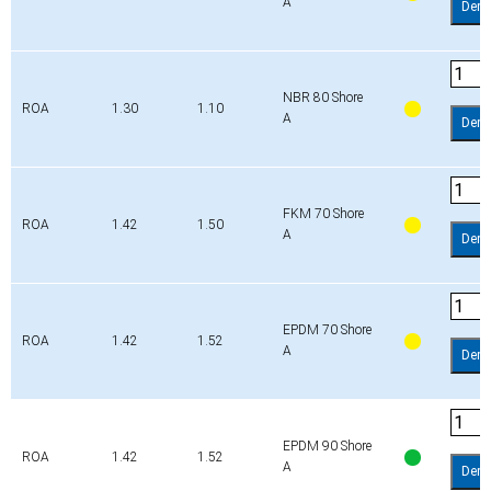
A
Dem
NBR 80 Shore
ROA
1.30
1.10
A
Dem
FKM 70 Shore
ROA
1.42
1.50
A
Dem
EPDM 70 Shore
ROA
1.42
1.52
A
Dem
EPDM 90 Shore
ROA
1.42
1.52
A
Dem