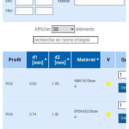
Min:
Matériel:
Max:
Afficher
éléments
d1
d2
Profil
Matériel
V
Qua
[mm]
[mm]
Profil
d1
d2
Matériel
V
Qua
[mm]
[mm]
NBR 90 Shore
ROA
0.50
1.00
A
Dem
EPDM 80 Shore
ROA
0.74
1.02
A
Dem