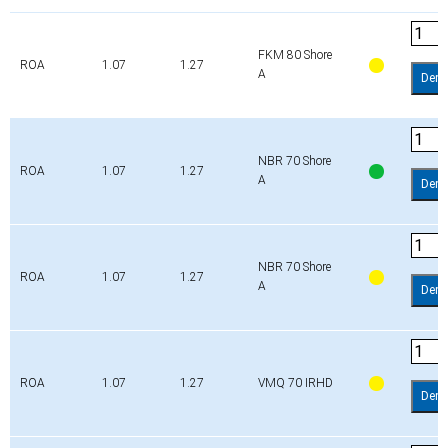
FKM 80 Shore
ROA
1.07
1.27
A
Dem
NBR 70 Shore
ROA
1.07
1.27
A
Dem
NBR 70 Shore
ROA
1.07
1.27
A
Dem
ROA
1.07
1.27
VMQ 70 IRHD
Dem