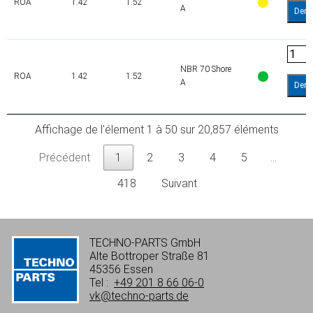
ROA
1.42
1.52
A
Dem
NBR 70 Shore
ROA
1.42
1.52
A
Dem
Affichage de l'élement 1 à 50 sur 20,857 éléments
Précédent
1
2
3
4
5
…
418
Suivant
TECHNO-PARTS GmbH
Alte Bottroper Straße 81
45356 Essen
Tel :
+49 201 8 66 06-0
vk@techno-parts.de