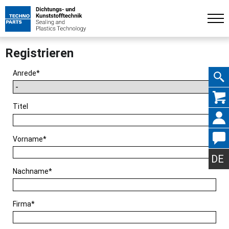
Registrieren
Pflichtfeld
Anrede
*
Navig
Titel
Pflichtfeld
Vorname
*
übers
DE
Pflichtfeld
Nachname
*
Pflichtfeld
Firma
*