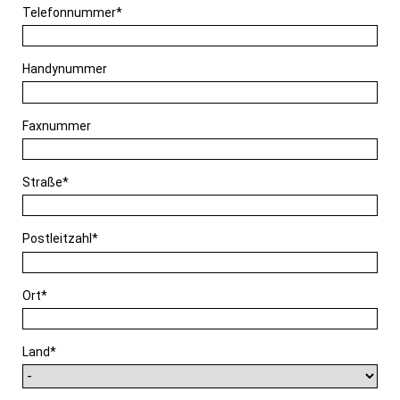
Pflichtfeld
Telefonnummer
*
Handynummer
Faxnummer
Pflichtfeld
Straße
*
Pflichtfeld
Postleitzahl
*
Pflichtfeld
Ort
*
Pflichtfeld
Land
*