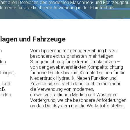
fast allen Bereichen des modernen Maschinen- und Fahrzeugbaus. 
lemente für praktisch jede Anwendung in der Fluidtechnik.
nlagen und Fahrzeuge
h
Vom Lippenring mit geringer Reibung bis zur
besonders extrusionsfesten, mehrteiligen
den
Stangendichtung für extreme Druckspitzen –
von der gewebeverstärkten Kompaktdichtung
tungen,
für hohe Drücke bis zum Komplettkolben für die
Niederdruck-Hydraulik. Neben Funktion und
. Und
Zuverlässigkeit steht dabei auch immer mehr
.B.
die Verwendung von modernen,
ür den
umweltverträglichen Medien und Wasser im
Vordergrund, welche besondere Anforderungen
an das Dichtsystem und die Werkstoffe stellen.