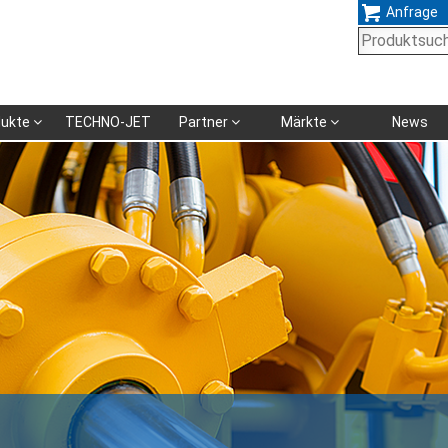
Anfrage
Navigation
dukte
TECHNO-JET
Partner
Märkte
News
überspringen