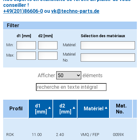
conseiller !
+49(201)86606-0
ou
vk@techno-parts.de
Filter
d1 [mm]
d2 [mm]
Sélection des matériaux
Min:
Matériel:
Matériel
Max:
No.
Afficher
éléments
d1
d2
Mat.
Profil
Matériel
[mm]
[mm]
No.
Profil
d1
d2
Matériel
Mat.
[mm]
[mm]
No.
ROK
11.00
2.40
VMQ / FEP
0059X