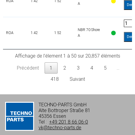
ROA
1.42
1.52
A
Dem
NBR 70 Shore
ROA
1.42
1.52
A
Dem
Affichage de l'élement 1 à 50 sur 20,857 éléments
Précédent
1
2
3
4
5
…
418
Suivant
TECHNO-PARTS GmbH
Alte Bottroper Straße 81
45356 Essen
Tel :
+49 201 8 66 06-0
vk@techno-parts.de