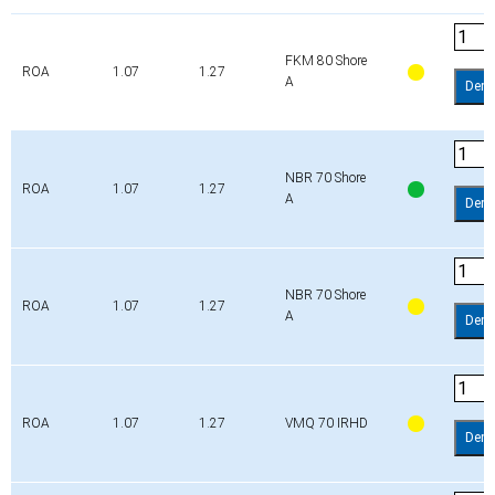
FKM 80 Shore
ROA
1.07
1.27
A
Dem
NBR 70 Shore
ROA
1.07
1.27
A
Dem
NBR 70 Shore
ROA
1.07
1.27
A
Dem
ROA
1.07
1.27
VMQ 70 IRHD
Dem