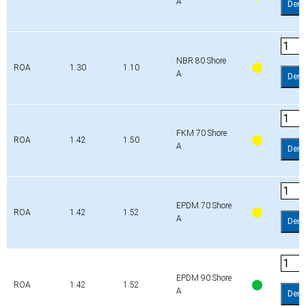
A
Dem
NBR 80 Shore
ROA
1.30
1.10
A
Dem
FKM 70 Shore
ROA
1.42
1.50
A
Dem
EPDM 70 Shore
ROA
1.42
1.52
A
Dem
EPDM 90 Shore
ROA
1.42
1.52
A
Dem