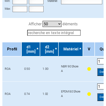
Min:
Matériel:
Max:
Afficher
éléments
d1
d2
Profil
Matériel
V
Qua
[mm]
[mm]
Profil
d1
d2
Matériel
V
Qua
[mm]
[mm]
NBR 90 Shore
ROA
0.50
1.00
A
Dem
EPDM 80 Shore
ROA
0.74
1.02
A
Dem