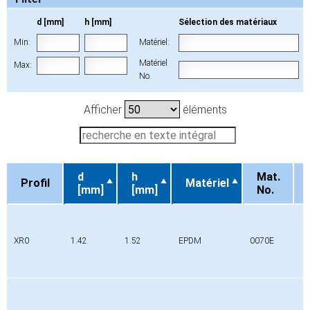
d [mm]
h [mm]
Sélection des matériaux
Min:
Matériel:
Matériel
Max:
No.
Afficher
éléments
d
h
Mat.
Profil
Matériel
[mm]
[mm]
No.
Profil
d
h
Matériel
Mat.
[mm]
[mm]
No.
XR0
1.42
1.52
EPDM
0070E