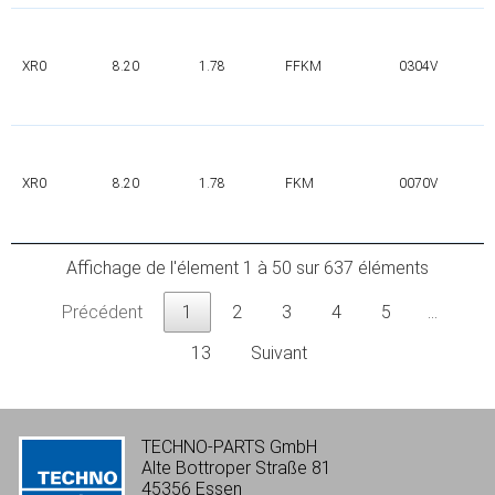
XR0
8.20
1.78
FFKM
0304V
XR0
8.20
1.78
FKM
0070V
Affichage de l'élement 1 à 50 sur 637 éléments
Précédent
1
2
3
4
5
…
13
Suivant
TECHNO-PARTS GmbH
Alte Bottroper Straße 81
45356 Essen