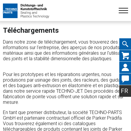
Téléchargements
Dans notre zone de téléchargement, vous trouverez des
informations sur l'entreprise, des aperçus de nos produits et
matériaux ainsi que des informations générales sur l'utilisation
Aller
des joints et la stabilité dimensionnelle des plastiques.
Pour les prototypes et les réparations urgentes, nous
produisons par usinage des joints, des racleurs, des guidages
au
et des bagues anti-extrusion en élastomère et en plastique
FR
dans notre service rapide TECHNO-JET. Des procédés de
fabrication de pointe vous offrent une solution rapide et sur
mesure.
En tant que premier distributeur, la société TECHNO-PARTS
conte
GmbH est partenaire contractuel officiel de Parker Prädifa.
Vous trouverez également ici des catalogues
téléchargeables de produits contenant les joints de Parker